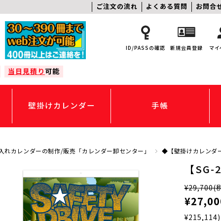
ご注文の流れ
よくある質問
お問合
ID/PASSの確認
新規会員登録
マイ
当日見積り
可能
壁掛けカレンダー
手帳
入れカレンダーの制作/販売「カレンダー卸センター」
◆【壁掛けカレンダ
【SG
¥29,700
(
¥27,00
¥215,114)