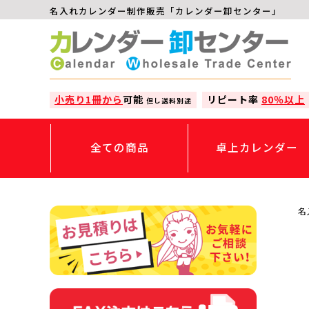
名入れカレンダー制作販売「カレンダー卸センター」
小売り1冊から
可能
リピート率
80％以上
但し送料別途
全ての商品
卓上カレンダー
名