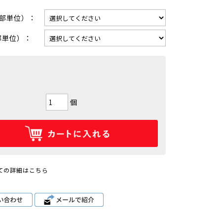
0部単位）：
部単位）：
個
ての詳細はこちら