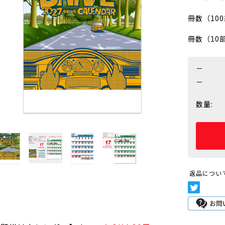
冊数（10
冊数（10
－
－
数量:
返品につい