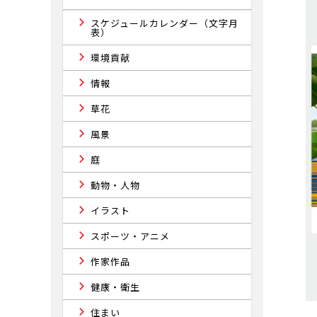
スケジュールカレンダー（文字月
表）
環境貢献
情報
草花
風景
庭
動物・人物
イラスト
スポーツ・アニメ
作家作品
健康・衛生
住まい