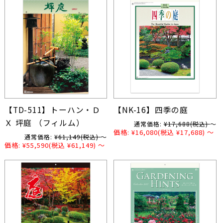
【TD-511】トーハン・Ｄ
【NK-16】四季の庭
Ｘ 坪庭 （フィルム）
通常価格:
¥17,688
(税込)
～
価格:
¥16,080
(税込 ¥17,688)
～
通常価格:
¥61,149
(税込)
～
価格:
¥55,590
(税込 ¥61,149)
～