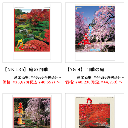
【NK-135】庭の四季
【YG-4】四季の庭
通常価格:
¥40,557
(税込)
～
通常価格:
¥44,253
(税込)
～
価格:
¥36,870
(税込 ¥40,557)
～
価格:
¥40,230
(税込 ¥44,253)
～