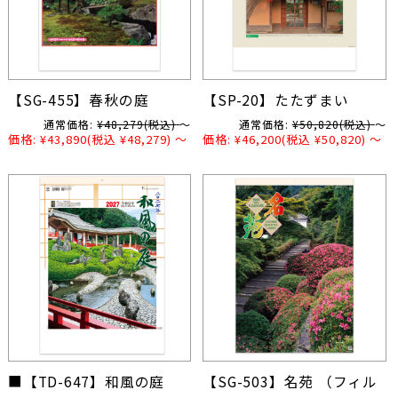
【SG-455】春秋の庭
【SP-20】たたずまい
通常価格:
¥48,279
(税込)
～
通常価格:
¥50,820
(税込)
～
価格:
¥43,890
(税込 ¥48,279)
～
価格:
¥46,200
(税込 ¥50,820)
～
■【TD-647】和風の庭
【SG-503】名苑 （フィル