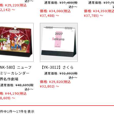
込)
～
通常価格:
¥37,488
(税
通常価格:
¥37,7
格:
¥29,220
(税込
込)
～
2,142)
～
価格:
¥34,080
(税込
価格:
¥34,350
(税
¥37,488)
～
¥37,785)
～
NK-580】ニューフ
【YK-3012】さくら
ァミリーカレンダー
通常価格:
¥32,802
(税
込)
～
界名作劇場
価格:
¥29,820
(税込
通常価格:
¥48,609
(税
¥32,802)
～
込)
～
格:
¥44,190
(税込
8,609)
～
7件中1件～17件を表示