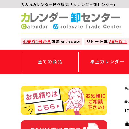
名入れカレンダー制作販売「カレンダー卸センター」
小売り1冊から
可能
リピート率
80％以上
但し送料別途
全ての商品
卓上カレンダー
名
表
1