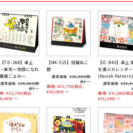
【TD-268】卓上
【NK-515】招福ねこ
【IC-843】卓上 
・楽笑～笑顔になれ
暦
を運ぶカレンダー
書画ごよみ～
(Pavish Pattern
通常価格:
¥36,069
(税
込)
～
通常価格:
¥36,069
(税
通常価格:
¥35,0
価格:
¥32,790
(税込
込)
～
¥36,069)
～
格:
¥32,790
(税込
価格:
¥31,860
(税
6,069)
～
¥35,046)
～