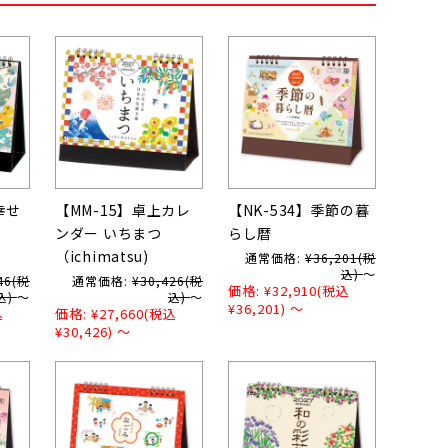
幸せ
【MM-15】卓上カレ
【NK-534】季節の暮
ンダー いちまつ
らし暦
)
（ichimatsu)
通常価格:
¥36,201
(税
込)
～
46
(税
通常価格:
¥30,426
(税
価格:
¥32,910
(税込
込)
～
込)
～
¥36,201)
～
込
価格:
¥27,660
(税込
¥30,426)
～