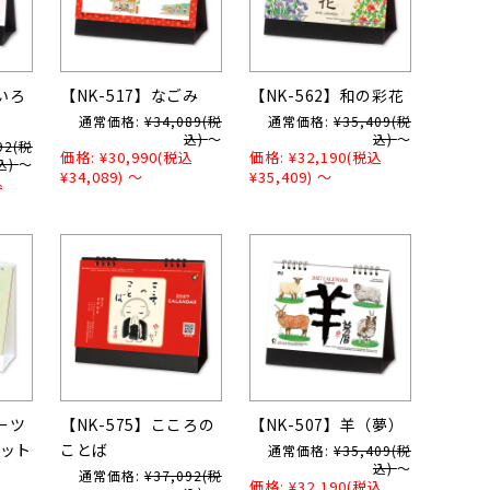
いろ
【NK-517】なごみ
【NK-562】和の彩花
通常価格:
¥34,089
(税
通常価格:
¥35,409
(税
込)
～
込)
～
92
(税
価格:
¥30,990
(税込
価格:
¥32,190
(税込
込)
～
¥34,089)
～
¥35,409)
～
込
ーツ
【NK-575】こころの
【NK-507】羊（夢）
ット
ことば
通常価格:
¥35,409
(税
込)
～
通常価格:
¥37,092
(税
価格:
¥32,190
(税込