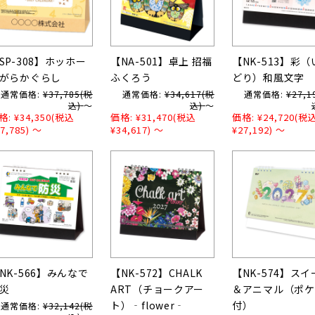
SP-308】ホッホー
【NA-501】卓上 招福
【NK-513】彩（
がらかぐらし
ふくろう
どり）和風文字
通常価格:
¥37,785
(税
通常価格:
¥34,617
(税
通常価格:
¥27,1
込)
～
込)
～
格:
¥34,350
(税込
価格:
¥31,470
(税込
価格:
¥24,720
(税
7,785)
～
¥34,617)
～
¥27,192)
～
NK-566】みんなで
【NK-572】CHALK
【NK-574】スイ
災
ART（チョークアー
＆アニマル（ポケ
ト）‐flower‐
付）
通常価格:
¥32,142
(税