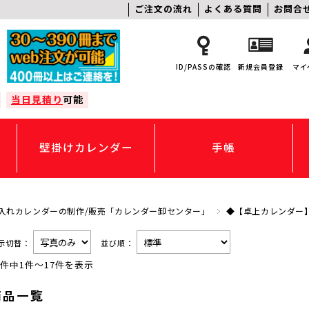
ご注文の流れ
よくある質問
お問合
ID/PASSの確認
新規会員登録
マイ
当日見積り
可能
壁掛けカレンダー
手帳
入れカレンダーの制作/販売「カレンダー卸センター」
◆【卓上カレンダー
示切替：
並び順：
7件中1件～17件を表示
商品一覧