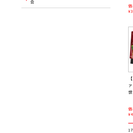
会
価
¥3
【
世
価
¥4
1