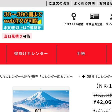
ご注文の流れ
よくある質問
お問合
ID/PASSの確認
新規会員登録
マイ
当日見積り
可能
壁掛けカレンダー
手帳
入れカレンダーの制作/販売「カレンダー卸センター」
◆【壁掛けカレンダ
【NK-
¥46,266
(
¥42,06
¥327,617)