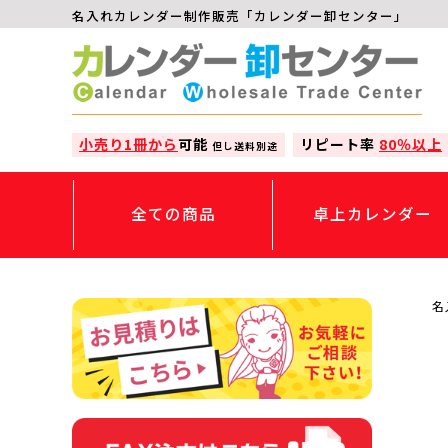
名入れカレンダー制作販売「カレンダー卸センター」
小売り1冊から
可能
リピート率
80％以上
但し送料別途
全ての商品
卓上カレンダー
名