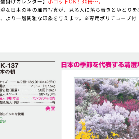
【壁掛けカレンダー】
小ロットOK！30冊～。
清澄な日本の朝の風景写真が、見る人に落ち着きとゆとりを
が、より一層閑雅な印象を与えます。※専用ポリチューブ付