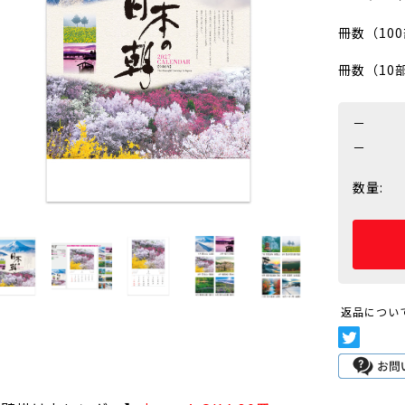
冊数（10
冊数（10
－
－
数量:
返品につい