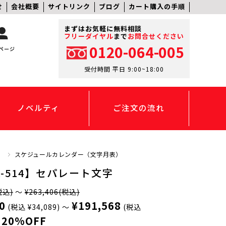
せ
会社概要
サイトリンク
ブログ
カート購入の手順
まずはお気軽に無料相談
フリーダイヤル
まで
お問合せください
0120-064-005
ページ
受付時間 平日 9:00~18:00
ノベルティ
ご注文の流れ
】
スケジュールカレンダー（文字月表）
K-514】セパレート文字
税込)
～
¥263,406
(税込)
0
¥191,568
(税込 ¥34,089)
～
(税込
20%OFF