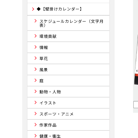
◆【壁掛けカレンダー】
スケジュールカレンダー（文字月
表）
環境貢献
情報
草花
風景
庭
動物・人物
イラスト
スポーツ・アニメ
作家作品
健康・衛生