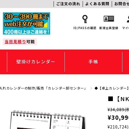
ご注文の流れ
よくある質問
お問合
ID/PASSの確認
新規会員登録
マイ
当日見積り
可能
壁掛けカレンダー
手帳
入れカレンダーの制作/販売「カレンダー卸センター」
◆【卓上カレンダー
■【N
¥34,089
(
¥30,99
¥210,724)