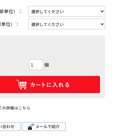
0部単位）：
部単位）：
個
ての詳細はこちら