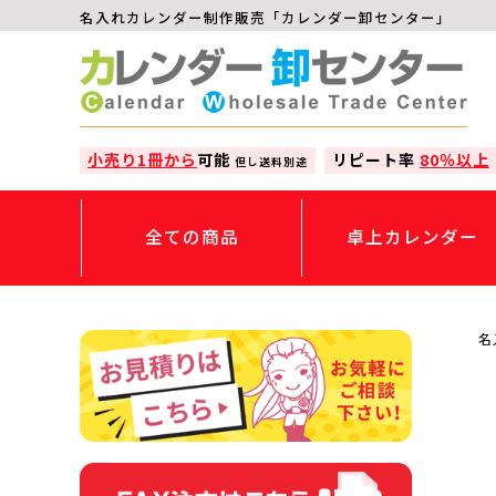
名入れカレンダー制作販売「カレンダー卸センター」
小売り1冊から
可能
リピート率
80％以上
但し送料別途
全ての商品
卓上カレンダー
名