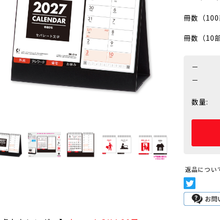
冊数（10
冊数（10
－
－
数量:
返品につい