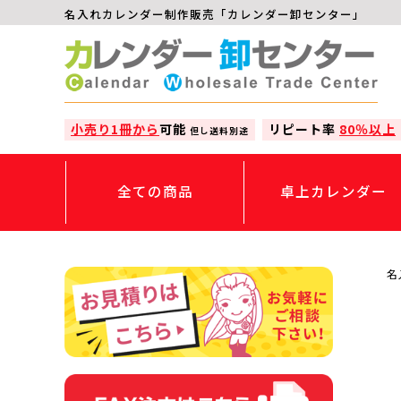
名入れカレンダー制作販売「カレンダー卸センター」
小売り1冊から
可能
リピート率
80％以上
但し送料別途
全ての商品
卓上カレンダー
名