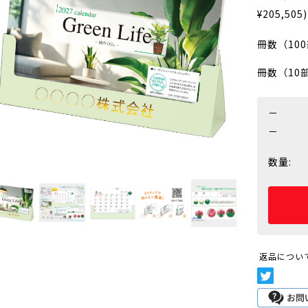
¥205,505)
冊数（10
冊数（10
－
－
数量:
返品につい