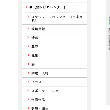
◆【壁掛けカレンダー】
スケジュールカレンダー（文字月
表）
環境貢献
情報
草花
風景
庭
動物・人物
イラスト
スポーツ・アニメ
作家作品
健康・衛生