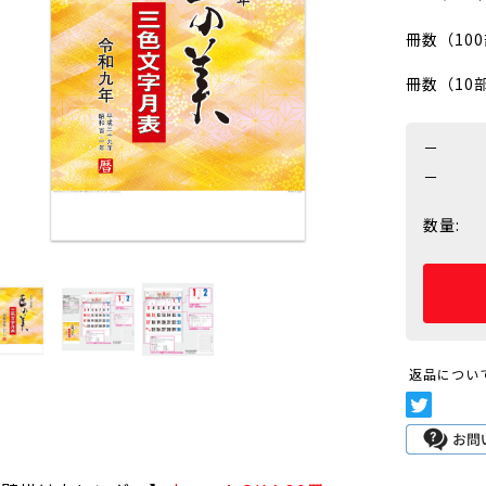
冊数（10
冊数（10
－
－
数量:
返品につい