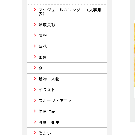
スケジュールカレンダー（文字月
表）
環境貢献
情報
草花
風景
庭
動物・人物
イラスト
スポーツ・アニメ
作家作品
健康・衛生
住まい