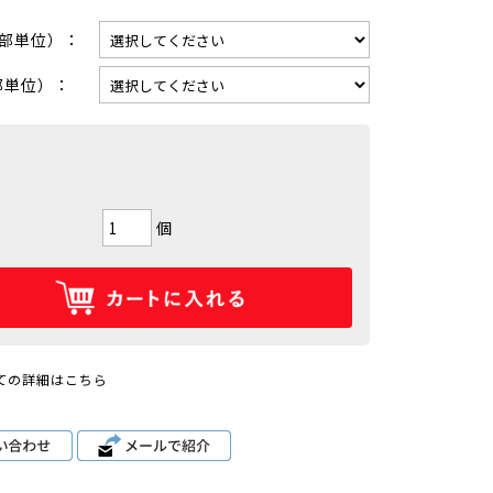
0部単位）：
部単位）：
個
ての詳細はこちら