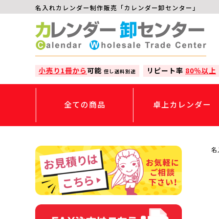
名入れカレンダー制作販売「カレンダー卸センター」
小売り1冊から
可能
リピート率
80％以上
但し送料別途
全ての商品
卓上カレンダー
名