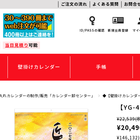
ご注文の流れ
よくある質問
お問合
ID/PASSの確認
新規会員登録
マイ
当日見積り
可能
壁掛けカレンダー
手帳
入れカレンダーの制作/販売「カレンダー卸センター」
◆【壁掛けカレンダ
【YG
¥22,539
(
¥20,49
¥146,132)