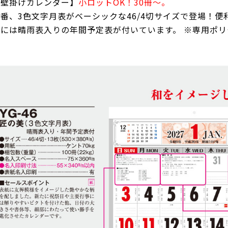
【壁掛けカレンダー】
小ロットOK！30冊～。
定番、3色文字月表がベーシックな46/4切サイズで登場！
裏には晴雨表入りの年間予定表が付いています。 ※専用ポリ