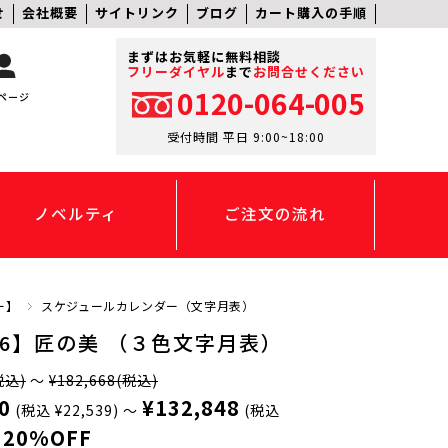
せ
会社概要
サイトリンク
ブログ
カート購入の手順
まずはお気軽に無料相談
フリーダイヤル
まで
お問合せください
0120-064-005
ページ
受付時間 平日 9:00~18:00
ノベルティ
ご注文の流れ
ー】
スケジュールカレンダー（文字月表）
-46】匠の美 （３色文字月表）
税込)
～
¥182,668
(税込)
0
¥132,848
(税込 ¥22,539)
～
(税込
20%OFF