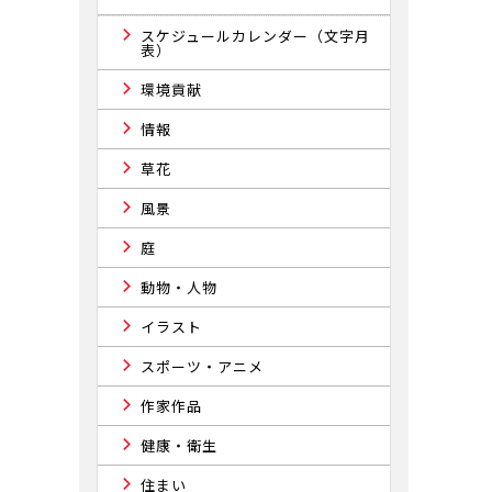
スケジュールカレンダー（文字月
表）
環境貢献
情報
草花
風景
庭
動物・人物
イラスト
スポーツ・アニメ
作家作品
健康・衛生
住まい