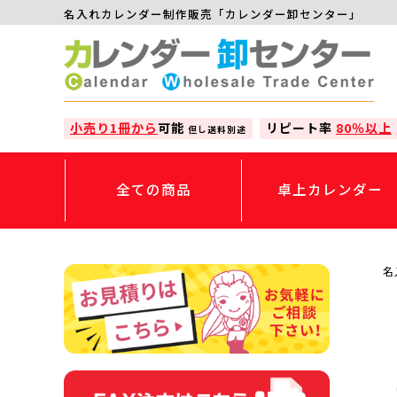
名入れカレンダー制作販売「カレンダー卸センター」
小売り1冊から
可能
リピート率
80％以上
但し送料別途
全ての商品
卓上カレンダー
名