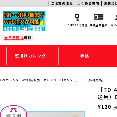
ご注文の流れ
よくある質問
お問合
ID/PASSの確認
新規会員登録
マイ
当日見積り
可能
壁掛けカレンダー
手帳
入れカレンダーの制作/販売「カレンダー卸センター」
【事務用品】
【TD
送用）
¥120
(税